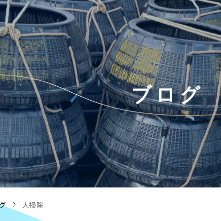
ブ
ロ
グ
グ
大掃除